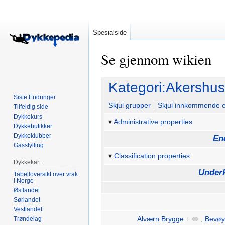
Spesialside
Se gjennom wikien
Hopp
Hopp
Kategori:Akershus
til
til
Siste Endringer
navigering
søk
Skjul grupper
Skjul innkommende 
Tilfeldig side
Dykkekurs
Administrative properties
Dykkebutikker
Dykkeklubber
En
Gassfylling
Classification properties
Dykkekart
Underk
Tabelloversikt over vrak
i Norge
Østlandet
Sørlandet
Vestlandet
Alværn Brygge
+
,
Bevøy
Trøndelag