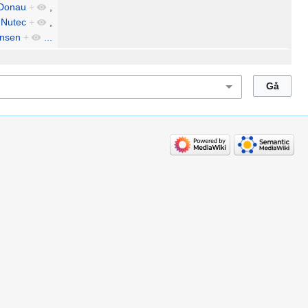
Donau
+
,
 Nutec
+
,
ansen
+
...