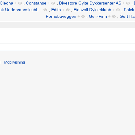
Cleona
+
,
Constanse
+
,
Divestore Gylte Dykkersenter AS
+
,
ak Undervannsklubb
+
,
Edith
+
,
Eidsvoll Dykkeklubb
+
,
Falck
Fornebuveggen
+
,
Geir-Finn
+
,
Gert H
d
Mobilvisning