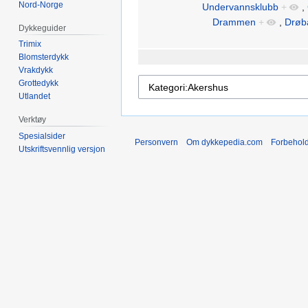
Nord-Norge
Undervannsklubb
+
,
Drammen
+
,
Drøb
Dykkeguider
Trimix
Blomsterdykk
Vrakdykk
Grottedykk
Utlandet
Verktøy
Spesialsider
Personvern
Om dykkepedia.com
Forbehol
Utskriftsvennlig versjon