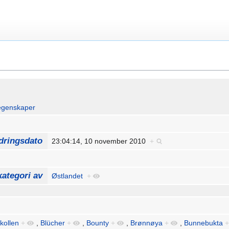
egenskaper
dringsdato
23:04:14, 10 november 2010
+
ategori av
Østlandet
+
kollen
+
,
Blücher
+
,
Bounty
+
,
Brønnøya
+
,
Bunnebukta
+