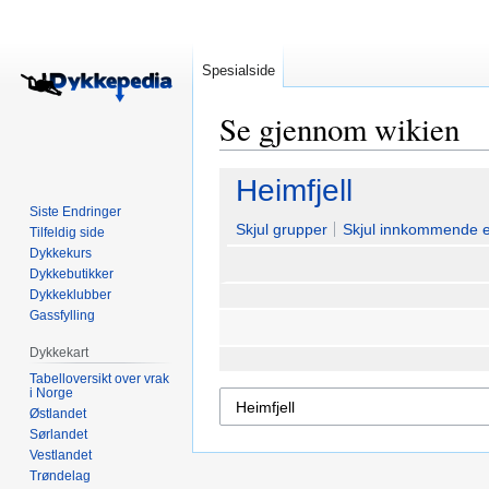
Spesialside
Se gjennom wikien
Hopp
Hopp
Heimfjell
til
til
Siste Endringer
navigering
søk
Skjul grupper
Skjul innkommende 
Tilfeldig side
Dykkekurs
Dykkebutikker
Dykkeklubber
Gassfylling
Dykkekart
Tabelloversikt over vrak
i Norge
Østlandet
Sørlandet
Vestlandet
Trøndelag