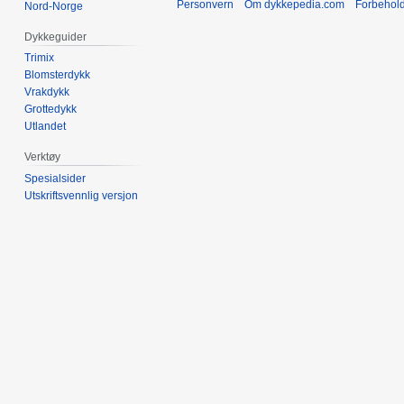
Personvern
Om dykkepedia.com
Forbehol
Nord-Norge
Dykkeguider
Trimix
Blomsterdykk
Vrakdykk
Grottedykk
Utlandet
Verktøy
Spesialsider
Utskriftsvennlig versjon