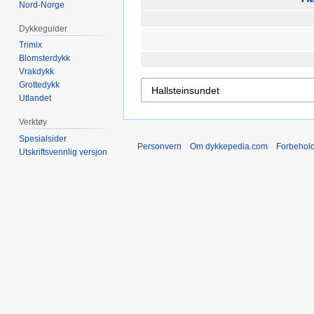
Nord-Norge
Dykkeguider
Trimix
Blomsterdykk
Vrakdykk
Grottedykk
Utlandet
Verktøy
Spesialsider
Personvern
Om dykkepedia.com
Forbehol
Utskriftsvennlig versjon