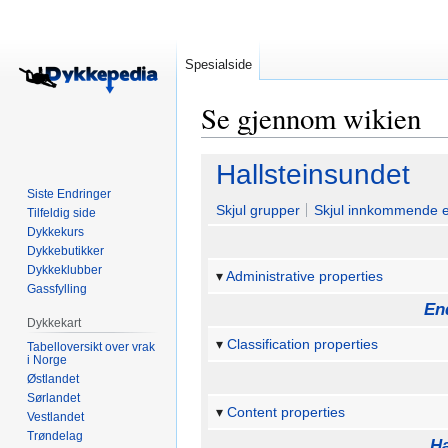
Spesialside
Se gjennom wikien
Hopp
Hopp
Hallsteinsundet
til
til
Siste Endringer
navigering
søk
Skjul grupper
Skjul innkommende 
Tilfeldig side
Dykkekurs
Dykkebutikker
Dykkeklubber
Administrative properties
Gassfylling
En
Dykkekart
Classification properties
Tabelloversikt over vrak
i Norge
Østlandet
Sørlandet
Content properties
Vestlandet
Trøndelag
Ha