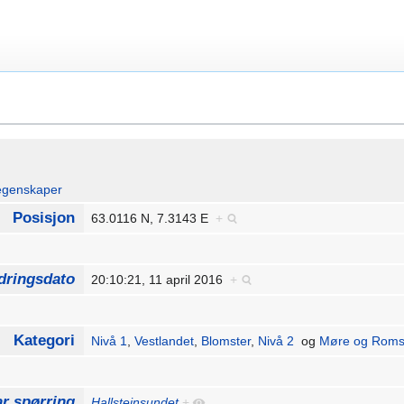
egenskaper
Posisjon
63.0116 N, 7.3143 E
+
dringsdato
20:10:21, 11 april 2016
+
Kategori
Nivå 1
,
Vestlandet
,
Blomster
,
Nivå 2
og
Møre og Roms
r spørring
Hallsteinsundet
+