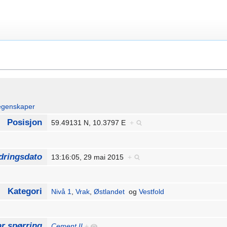
egenskaper
Posisjon
59.49131 N, 10.3797 E
+
dringsdato
13:16:05, 29 mai 2015
+
Kategori
Nivå 1
,
Vrak
,
Østlandet
og
Vestfold
r spørring
Cement II
+