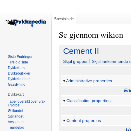
Spesialside
Se gjennom wikien
Hopp
Hopp
Cement II
til
til
Siste Endringer
navigering
søk
Skjul grupper
Skjul innkommende 
Tilfeldig side
Dykkekurs
Dykkebutikker
Dykkeklubber
Administrative properties
Gassfylling
En
Dykkekart
Classification properties
Tabelloversikt over vrak
i Norge
Østlandet
Sørlandet
Content properties
Vestlandet
Trøndelag
Ha