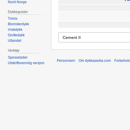
Nord-Norge
Dykkeguider
Trimix
Blomsterdykk
Vrakdykk
Grottedykk
Utlandet
Verktøy
Spesialsider
Personvern
Om dykkepedia.com
Forbehol
Utskriftsvennlig versjon