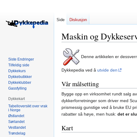
Side
Diskusjon
Maskin og Dykkeserv
Hopp
Hopp
Denne artikkelen er dessver
til
til
Siste Endringer
navigering
søk
Tilfeldig side
Dykkepedia ved å
utvide den
Dykkekurs
Dykkebutikker
Vår målsetting
Dykkeklubber
Gassfylling
Bygge opp en virksomhet rundt salg av 
Dykkekart
dykkerforretninger som driver med Sc
Tabelloversikt over vrak
prismessig gunstige ved å bruke EU pris
i Norge
rabatter så høye, men husk:
det er sl
Østlandet
Sørlandet
Kart
Vestlandet
Trøndelag