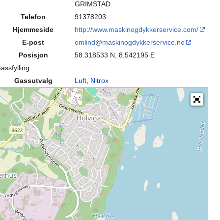
GRIMSTAD
Telefon
91378203
Hjemmeside
http://www.maskinogdykkerservice.com/
E-post
omlind@maskinogdykkerservice.no
Posisjon
58.318533 N, 8.542195 E
assfylling
Gassutvalg
Luft
,
Nitrox