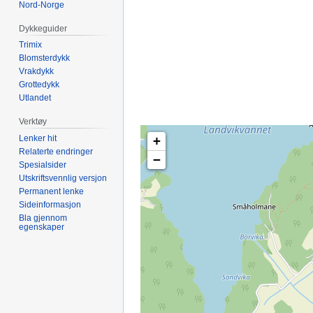
Nord-Norge
Dykkeguider
Trimix
Blomsterdykk
Vrakdykk
Grottedykk
Utlandet
Verktøy
Lenker hit
+
Relaterte endringer
−
Spesialsider
Utskriftsvennlig versjon
Permanent lenke
Sideinformasjon
Bla gjennom
egenskaper