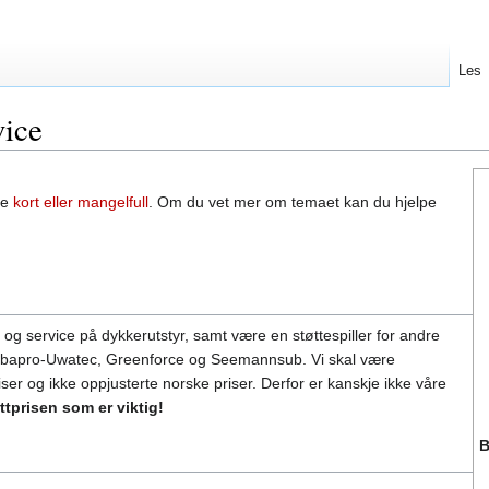
Les
ice
re
kort eller mangelfull
. Om du vet mer om temaet kan du hjelpe
og service på dykkerutstyr, samt være en støttespiller for andre
ubapro-Uwatec, Greenforce og Seemannsub. Vi skal være
er og ikke oppjusterte norske priser. Derfor er kanskje ikke våre
uttprisen som er viktig!
B