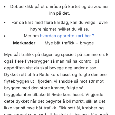
Dobbelklikk på et område på kartet og du zoomer
inn på det.
For de kart med flere kartlag, kan du velge i øvre
høyre hjørnet hvilket du vil se.
Mer om
hvordan opprette kart her
.
Merknader
Mye båt trafikk + brygge
Mye båt trafikk på dagen og spesielt på sommeren. Er
også flere flytebrygger så man må ha kontroll på
oppdriften vist du skal bevege deg under disse.
Dykket rett ut fra Røde kors huset og fulgte den ene
flytebryggen ut i fjorden, vi snudde så mot sør mot
bryggen med den store kranen, fulgte så
bryggekanten tilbake til Røde kors huset. Vi gjorde
dette dykket når det begynte å bli mørkt, slik at det
ikke var så mye båt trafikk. Fikk sett ål, krabber og
mye søppel som har blitt kastet ut i havnen. Var også