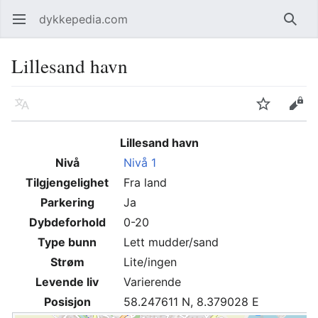
dykkepedia.com
Åpne hovedmenyen
Søk
Lillesand havn
Språk
Overvåk
Rediger
Lillesand havn
Nivå
Nivå 1
Tilgjengelighet
Fra land
Parkering
Ja
Dybdeforhold
0-20
Type bunn
Lett mudder/sand
Strøm
Lite/ingen
Levende liv
Varierende
Posisjon
58.247611 N, 8.379028 E