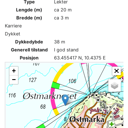
Type
Lekter
Lengde (m)
ca 20 m
Bredde (m)
ca 3 m
Karriere
Dykket
Dykkedybde
38 m
Generell tilstand
I god stand
Posisjon
63.455417 N, 10.4375 E
+
−