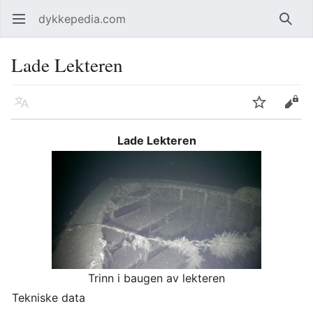
dykkepedia.com
Åpne hovedmenyen
Søk
Lade Lekteren
Språk
Overvåk
Rediger
Lade Lekteren
Trinn i baugen av lekteren
Tekniske data