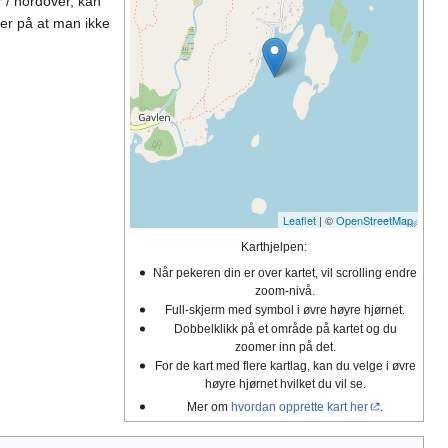
 / nordover, kan
ker på at man ikke
Leaflet
| ©
OpenStreetMap
Karthjelpen:
Når pekeren din er over kartet, vil scrolling endre
zoom-nivå.
Full-skjerm med symbol i øvre høyre hjørnet.
Dobbelklikk på et område på kartet og du
zoomer inn på det.
For de kart med flere kartlag, kan du velge i øvre
høyre hjørnet hvilket du vil se.
Mer om
hvordan opprette kart her
.