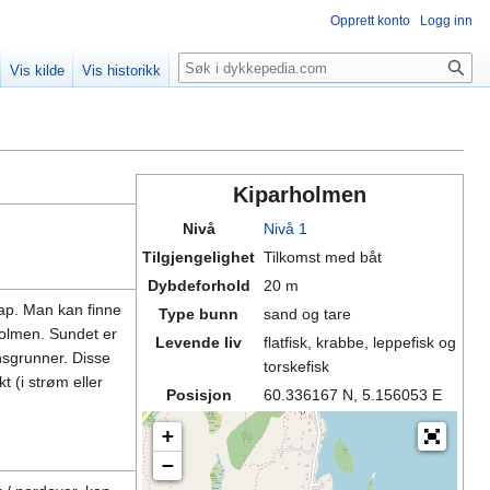
Opprett konto
Logg inn
Søk
Vis kilde
Vis historikk
Kiparholmen
Nivå
Nivå 1
Tilgjengelighet
Tilkomst med båt
Dybdeforhold
20 m
kap. Man kan finne
Type bunn
sand og tare
holmen. Sundet er
Levende liv
flatfisk, krabbe, leppefisk og
nsgrunner. Disse
torskefisk
t (i strøm eller
Posisjon
60.336167 N, 5.156053 E
+
−