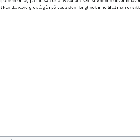
Kiparholmen og på motsatt side av sundet. Om strømmen driver innover
t kan da være greit å gå i på vestsiden, langt nok inne til at man er sik