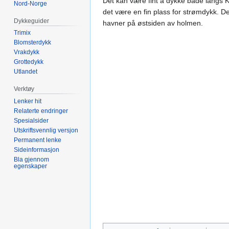
Det kan være fint å dykke både langs 
Nord-Norge
det være en fin plass for strømdykk. De
Dykkeguider
havner på østsiden av holmen.
Trimix
Blomsterdykk
Vrakdykk
Grottedykk
Utlandet
Verktøy
Lenker hit
Relaterte endringer
Spesialsider
Utskriftsvennlig versjon
Permanent lenke
Sideinformasjon
Bla gjennom
egenskaper