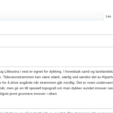
Les
g Litlesotra i vest er egnet for dykking. I hovedsak sand og tarelands
rabbe. Tidevannstrømmen kan være stærk, særlig ved søndre del av Kipar
fare for å drive avgårde når strømmen går nordlig. Det er noen undervan
åbåt, men gir en litt spesiell topografi om man dykker sundet innover rask
igvis jevnt grunnere innover i viken.