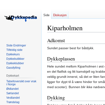
Side
Diskusjon
Kiparholmen
Adkomst
Hopp
Hopp
til
til
Siste Endringer
Sundet passer best for båtdykk.
navigering
søk
Tilfeldig side
Dykkekurs
Dykkeplassen
Dykkebutikker
Dykkeklubber
Hele sundet mellom Kiparholmen i øst o
Gassfylling
en del flatfisk og litt kamskjell og k
Dykkekart
veldig grundt innerst, så det er liten 
Tabelloversikt over vrak
ligger for dypt til å være hinder for sm
i Norge
med scooter). Bunnen blir ikke nødvend
Østlandet
Sørlandet
Dykking
Vestlandet
Trøndelag