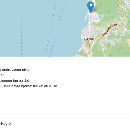
ing endre zoom-nivå.
et.
 zoomer inn på det.
 i øvre høyre hjørnet hvilket du vil se.
d</yr>