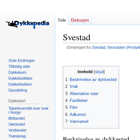
Side
Diskusjon
Svestad
(Omdirigert fra
Svestad, Nesodden (Prodyk
Hopp
Hopp
Siste Endringer
til
til
Tilfeldig side
navigering
søk
Innhold
Dykkekurs
Dykkebutikker
1
Beskrivelse av dykkested
Dykkeklubber
2
Vrak
Gassfylling
3
Alternative ruter
4
Fasiliteter
Dykkekart
5
Film
Tabelloversikt over vrak
i Norge
6
Adkomst
Østlandet
7
Værvarsel
Sørlandet
Vestlandet
Trøndelag
Beskrivelse av dykkested