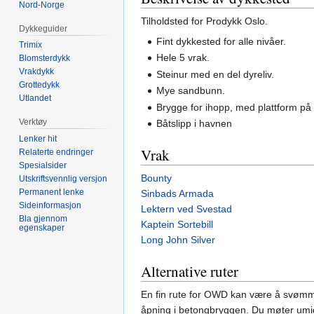
Nord-Norge
Tilholdsted for Prodykk Oslo.
Dykkeguider
Fint dykkested for alle nivåer.
Trimix
Hele 5 vrak.
Blomsterdykk
Vrakdykk
Steinur med en del dyreliv.
Grottedykk
Mye sandbunn.
Utlandet
Brygge for ihopp, med plattform på
Verktøy
Båtslipp i havnen
Lenker hit
Vrak
Relaterte endringer
Spesialsider
Bounty
Utskriftsvennlig versjon
Permanent lenke
Sinbads Armada
Sideinformasjon
Lektern ved Svestad
Bla gjennom
Kaptein Sortebill
egenskaper
Long John Silver
Alternative ruter
En fin rute for OWD kan være å svømm
åpning i betongbryggen. Du møter umidd