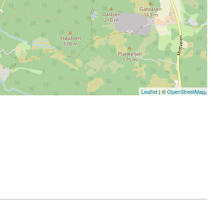
Leaflet
| ©
OpenStreetMap