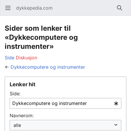
dykkepedia.com
Åpne hovedmenyen
Søk
Sider som lenker til
«Dykkecomputere og
instrumenter»
Side
Diskusjon
←
Dykkecomputere og instrumenter
Lenker hit
Side:
Navnerom: