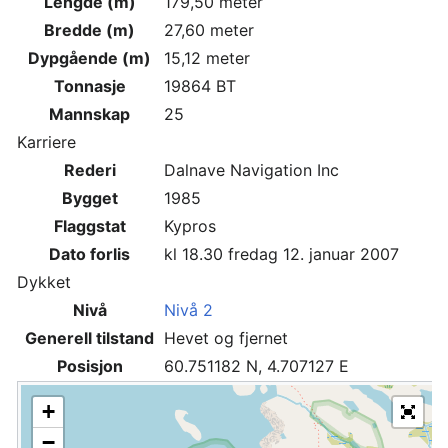
Lengde (m)
179,50 meter
Bredde (m)
27,60 meter
Dypgående (m)
15,12 meter
Tonnasje
19864 BT
Mannskap
25
Karriere
Rederi
Dalnave Navigation Inc
Bygget
1985
Flaggstat
Kypros
Dato forlis
kl 18.30 fredag 12. januar 2007
Dykket
Nivå
Nivå 2
Generell tilstand
Hevet og fjernet
Posisjon
60.751182 N, 4.707127 E
+
−