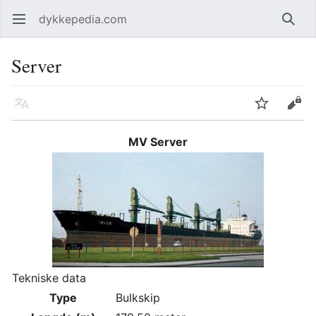
dykkepedia.com
Åpne hovedmenyen
Søk
Server
Språk
Overvåk
Rediger
MV Server
Tekniske data
Type
Bulkskip