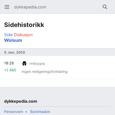
dykkepedia.com
Åpne hovedmenyen
Søk
Sidehistorikk
Side
Diskusjon
Wolsum
5. nov. 2010
18:26
>Hklygre
+1 480
ingen redigeringsforklaring
dykkepedia.com
Personvern
Bordmaskin