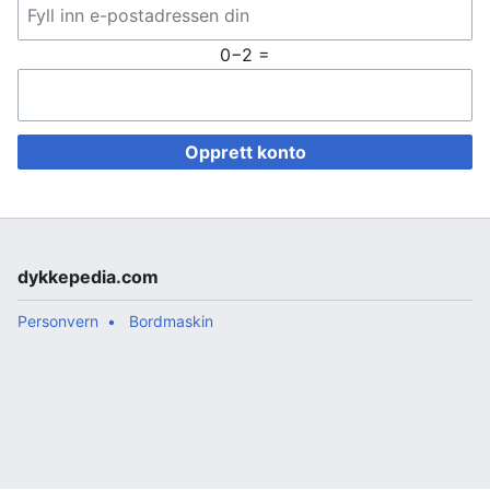
0−2 =
Opprett konto
dykkepedia.com
Personvern
Bordmaskin