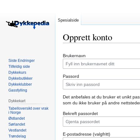
Spesialside
Opprett konto
Hopp
Hopp
Brukernavn
til
til
Siste Endringer
navigering
søk
Tilfeldig side
Dykkekurs
Passord
Dykkebutikker
Dykkeklubber
Gassfylling
Det anbefales at du bruker et unikt pa
Dykkekart
som du ikke bruker på andre nettsteder
Tabelloversikt over vrak
i Norge
Bekreft passordet
Østlandet
Sørlandet
Vestlandet
E-postadresse (valgfritt)
Trøndelag