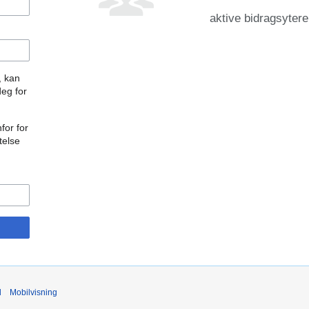
aktive bidragsytere
, kan
deg for
for for
telse
d
Mobilvisning