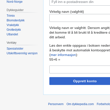
Nord-Norge
Dykkeguider
Virkelig navn (valgfritt)
Trimix
Blomsterdykk
Vrakdykk
Virkelig navn er valgfritt. Dersom angitt
Grottedykk
det komme til å bli brukt til å kreditere 
Utlandet
ditt arbeid.
Verktøy
Løs den enkle oppgava i boksen neden
Spesialsider
å beskytte mot automatisk kontooppret
Utskriftsvennlig versjon
(
mer informasjon
):
55+6 =
Opprett konto
Personvern
Om dykkepedia.com
Forbehol