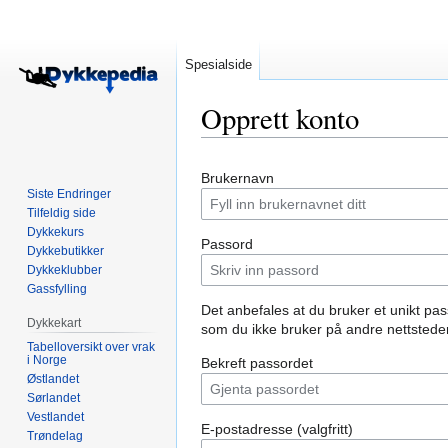
Spesialside
Opprett konto
Hopp
Hopp
Brukernavn
til
til
Siste Endringer
navigering
søk
Tilfeldig side
Dykkekurs
Passord
Dykkebutikker
Dykkeklubber
Gassfylling
Det anbefales at du bruker et unikt pa
Dykkekart
som du ikke bruker på andre nettsteder
Tabelloversikt over vrak
i Norge
Bekreft passordet
Østlandet
Sørlandet
Vestlandet
E-postadresse (valgfritt)
Trøndelag