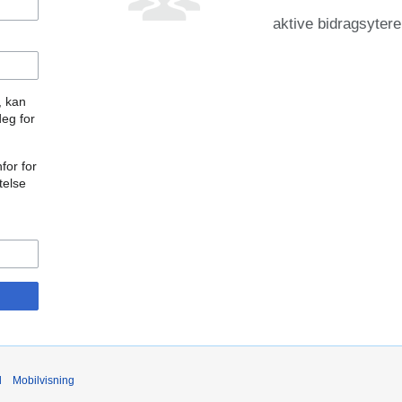
aktive bidragsytere
, kan
deg for
for for
telse
d
Mobilvisning