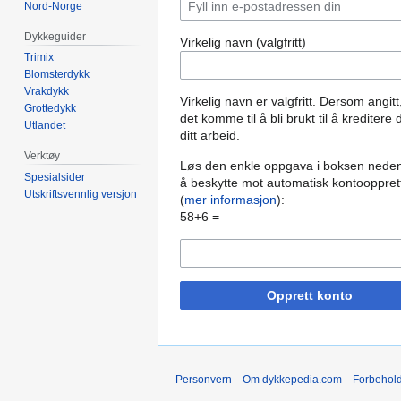
Nord-Norge
Dykkeguider
Virkelig navn (valgfritt)
Trimix
Blomsterdykk
Vrakdykk
Virkelig navn er valgfritt. Dersom angitt
Grottedykk
det komme til å bli brukt til å kreditere 
Utlandet
ditt arbeid.
Verktøy
Løs den enkle oppgava i boksen neden
Spesialsider
å beskytte mot automatisk kontooppret
Utskriftsvennlig versjon
(
mer informasjon
):
58+6 =
Opprett konto
Personvern
Om dykkepedia.com
Forbehol