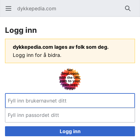
dykkepedia.com
Åpne hovedmenyen
Søk
Logg inn
dykkepedia.com lages av folk som deg.
Logg inn for å bidra.
Logg inn