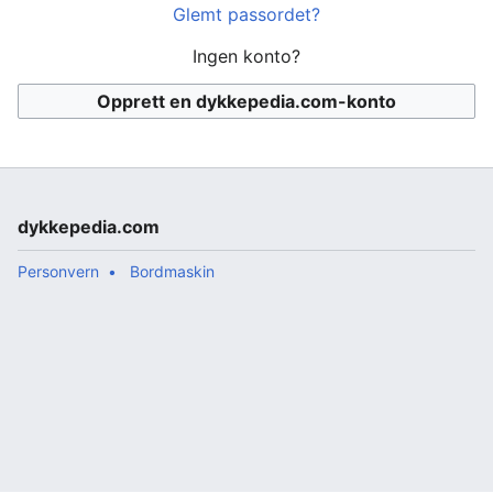
Glemt passordet?
Ingen konto?
Opprett en dykkepedia.com-konto
dykkepedia.com
Personvern
Bordmaskin