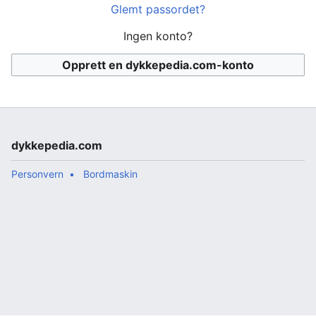
Glemt passordet?
Ingen konto?
Opprett en dykkepedia.com-konto
dykkepedia.com
Personvern
Bordmaskin