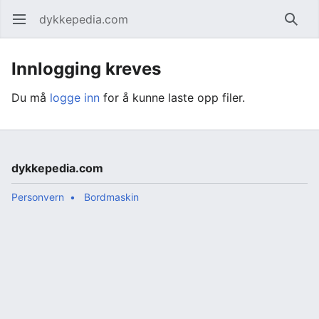
dykkepedia.com
Åpne hovedmenyen
Søk
Innlogging kreves
Du må
logge inn
for å kunne laste opp filer.
dykkepedia.com
Personvern
Bordmaskin