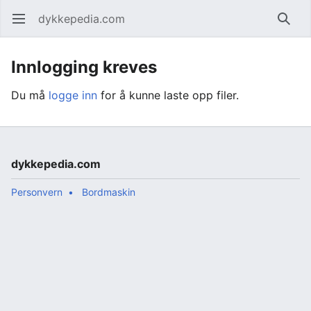
dykkepedia.com
Åpne hovedmenyen
Søk
Innlogging kreves
Du må
logge inn
for å kunne laste opp filer.
dykkepedia.com
Personvern
Bordmaskin