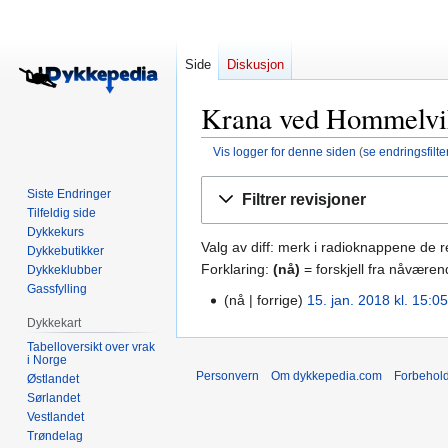
Side
Diskusjon
Krana ved Hommelvik
Vis logger for denne siden
(
se endringsfilte
Hopp
Hopp
Siste Endringer
Filtrer revisjoner
til
til
Tilfeldig side
navigering
søk
Dykkekurs
Valg av diff: merk i radioknappene de 
Dykkebutikker
Forklaring:
(nå)
= forskjell fra nåværen
Dykkeklubber
Gassfylling
nå
forrige
15. jan. 2018 kl. 15:0
15.
Dykkekart
jan.
2018
Tabelloversikt over vrak
i Norge
Personvern
Om dykkepedia.com
Forbehol
Østlandet
Sørlandet
Vestlandet
Trøndelag