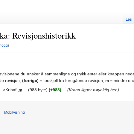
Les
a: Revisjonshistorikk
rlogg
)
revisjonene du ønsker å sammenligne og trykk enter eller knappen nede
de revisjon,
(forrige)
= forskjell fra foregående revisjon,
m
= mindre end
5
‎
>Krihaf
‎
m
988 byte
+988
‎
Krana ligger nøyaktig her.
d
Mobilvisning