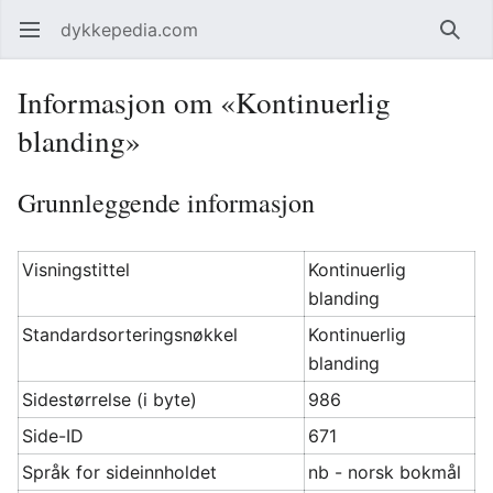
dykkepedia.com
Åpne hovedmenyen
Søk
Informasjon om «Kontinuerlig
blanding»
Grunnleggende informasjon
Visningstittel
Kontinuerlig
blanding
Standardsorteringsnøkkel
Kontinuerlig
blanding
Sidestørrelse (i byte)
986
Side-ID
671
Språk for sideinnholdet
nb - norsk bokmål