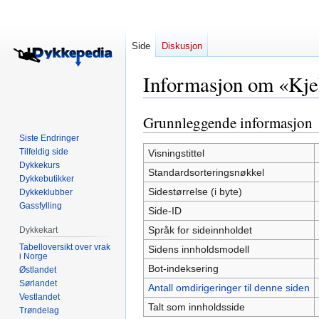
Side
Diskusjon
Informasjon om «Kje
Grunnleggende informasjon
Hopp
Hopp
til
til
Siste Endringer
navigering
søk
Tilfeldig side
Visningstittel
Dykkekurs
Standardsorteringsnøkkel
Dykkebutikker
Sidestørrelse (i byte)
Dykkeklubber
Gassfylling
Side-ID
Språk for sideinnholdet
Dykkekart
Tabelloversikt over vrak
Sidens innholdsmodell
i Norge
Bot-indeksering
Østlandet
Sørlandet
Antall omdirigeringer til denne siden
Vestlandet
Talt som innholdsside
Trøndelag