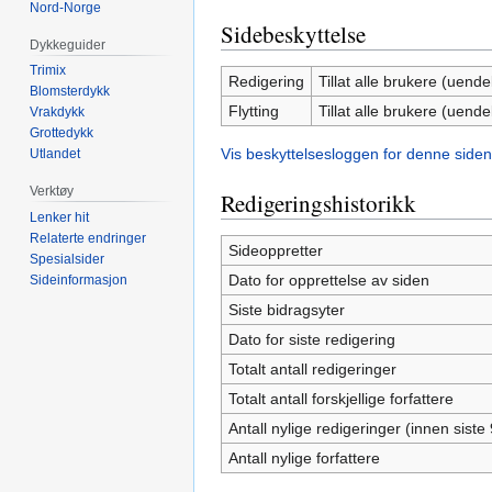
Nord-Norge
Sidebeskyttelse
Dykkeguider
Trimix
Redigering
Tillat alle brukere (uendel
Blomsterdykk
Flytting
Tillat alle brukere (uendel
Vrakdykk
Grottedykk
Vis beskyttelsesloggen for denne siden
Utlandet
Verktøy
Redigeringshistorikk
Lenker hit
Relaterte endringer
Sideoppretter
Spesialsider
Dato for opprettelse av siden
Sideinformasjon
Siste bidragsyter
Dato for siste redigering
Totalt antall redigeringer
Totalt antall forskjellige forfattere
Antall nylige redigeringer (innen siste
Antall nylige forfattere