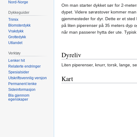
Nord-Norge
Om man starter dykket sør for 2-mete
dypet. Videre sørøstover kommer man 
Dykkeguider
gjemmesteder for dyr. Dette er et ste
Trimix
på liten piperenser på 35 meters dyp o
Blomsterdykk
Vrakdykk
når man passerer hytta der ute. Typisk
Grottedykk
Utlandet
Dyreliv
Verktøy
Lenker hit
Liten piperenser, knurr, torsk, lange, 
Relaterte endringer
Spesialsider
Kart
Utskriftsvennlig versjon
Permanent lenke
Sideinformasjon
Bla gjennom
egenskaper