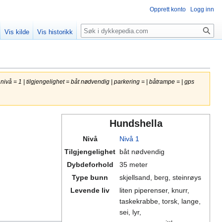
Opprett konto
Logg inn
Søk
Vis kilde
Vis historikk
 nivå = 1 | tilgjengelighet = båt nødvendig | parkering = | båtrampe = | gps
Hundshella
Nivå
Nivå 1
Tilgjengelighet
båt nødvendig
Dybdeforhold
35 meter
Type bunn
skjellsand, berg, steinrøys
Levende liv
liten piperenser, knurr,
taskekrabbe, torsk, lange,
sei, lyr,