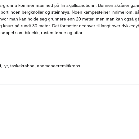
rs-grunna kommer man ned på fin skjellsandbunn. Bunnen skråner gans
borti noen bergknoller og steinrøys. Noen kampesteiner innimellom, 
d hvor man kan holde seg grunnere enn 20 meter, men man kan også gå
g knurr på rundt 30 meter. Det fortsetter nedover til langt over dykke
 søppel som bildekk, rusten tønne og utfar.
sei, lyr, taskekrabbe, anemoneeremittkreps