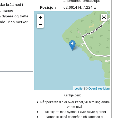
anemoneeremittkreps
ke brått ned i
Posisjon
62.6614 N, 7.224 E
så mange
 dypere og treffe
+
dybde. Man merker
−
Leaflet
| ©
OpenStreetMap
Karthjelpen:
Når pekeren din er over kartet, vil scrolling endre
zoom-nivå.
Full-skjerm med symbol i øvre høyre hjørnet.
Dobbelklikk på et område på kartet og du