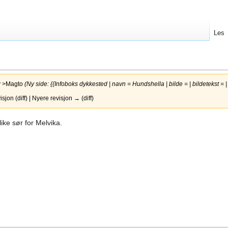
Les
v
>Magto
(Ny side: {{Infoboks dykkested | navn = Hundshella | bilde = | bildetekst = |
jon (diff) | Nyere revisjon → (diff)
ike sør for Melvika.