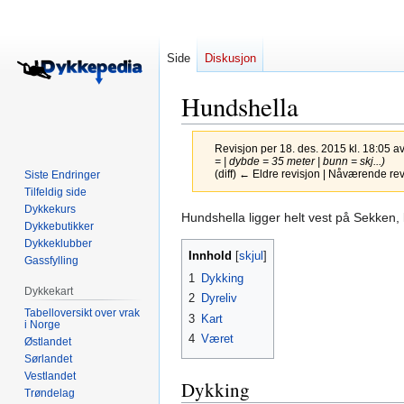
Side
Diskusjon
Hundshella
Revisjon per 18. des. 2015 kl. 18:05 a
= | dybde = 35 meter | bunn = skj...)
(diff) ← Eldre revisjon | Nåværende revis
Siste Endringer
Tilfeldig side
Dykkekurs
Hopp
Hopp
Hundshella ligger helt vest på Sekken, l
Dykkebutikker
til
til
Dykkeklubber
navigering
søk
Innhold
Gassfylling
1
Dykking
Dykkekart
2
Dyreliv
Tabelloversikt over vrak
3
Kart
i Norge
4
Været
Østlandet
Sørlandet
Vestlandet
Dykking
Trøndelag