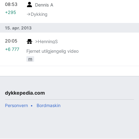
08:53
Dennis A
+295
→‎Dykking
15. apr. 2013
20:05
>HenningS
+6 777
Fjernet utilgjengelig video
m
dykkepedia.com
Personvern
Bordmaskin