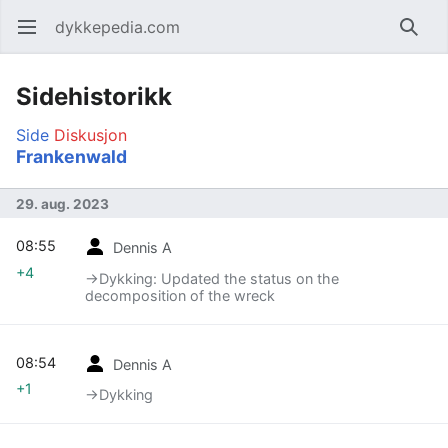
dykkepedia.com
Åpne hovedmenyen
Søk
Sidehistorikk
Side
Diskusjon
Frankenwald
29. aug. 2023
08:55
Dennis A
+4
→‎Dykking: Updated the status on the
decomposition of the wreck
08:54
Dennis A
+1
→‎Dykking