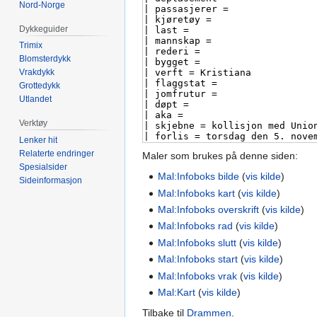
Nord-Norge
Dykkeguider
Trimix
Blomsterdykk
Vrakdykk
Grottedykk
Utlandet
Verktøy
Lenker hit
Relaterte endringer
Maler som brukes på denne siden:
Spesialsider
Mal:Infoboks bilde
(
vis kilde
)
Sideinformasjon
Mal:Infoboks kart
(
vis kilde
)
Mal:Infoboks overskrift
(
vis kilde
)
Mal:Infoboks rad
(
vis kilde
)
Mal:Infoboks slutt
(
vis kilde
)
Mal:Infoboks start
(
vis kilde
)
Mal:Infoboks vrak
(
vis kilde
)
Mal:Kart
(
vis kilde
)
Tilbake til
Drammen
.