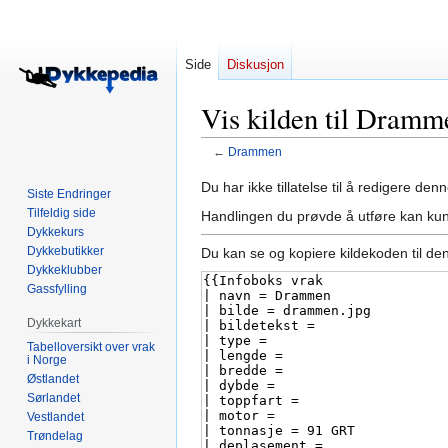
Side
Diskusjon
Vis kilden til Dramm
←
Drammen
Hopp
Hopp
Du har ikke tillatelse til å redigere denn
Siste Endringer
til
til
Tilfeldig side
Handlingen du prøvde å utføre kan kun
navigering
søk
Dykkekurs
Dykkebutikker
Du kan se og kopiere kildekoden til de
Dykkeklubber
Gassfylling
Dykkekart
Tabelloversikt over vrak
i Norge
Østlandet
Sørlandet
Vestlandet
Trøndelag