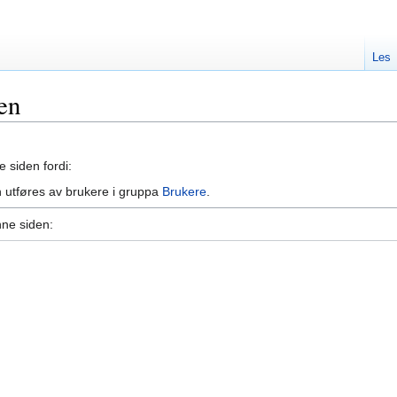
Les
en
e siden fordi:
 utføres av brukere i gruppa
Brukere
.
nne siden: