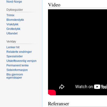
Nord-Norge
Video
Dykkeguider
Trimix
Blomsterdykk
Vrakdykk
Grottedykk
Utlandet
Verktøy
Lenker hit
Relaterte endringer
Spesialsider
Utskriftsvennlig versjon
Permanent lenke
Sideinformasjon
Bla gjennom
egenskaper
Referanser