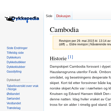
Side
Diskusjon
Cambodia
Revisjon per 29. mai 2015 kl. 13:14 a
(diff) ← Eldre revisjon | Nåværende revis
Siste Endringer
Tilfeldig side
[1]
Hopp
Hopp
Historie
Dykkekurs
til
til
Dykkebutikker
Dampskipet Cambodia forsvant i dypet v
navigering
søk
Dykkeklubber
Gassfylling
Hauslansgrunna utenfor Fevik. Ombord 
området, og besetningens desperate for
Dykkekart
skipet. Kort tid etter forsvinner både 
Tabelloversikt over vrak
norske skipet Activ var i nærheten og 
i Norge
Knutsen og Edvard Hansen tildelt Den
Østlandet
Sørlandet
denne natten. Idag hviler vraket av Cam
Vestlandet
tross for sin alder i rimelig god stand
Trøndelag