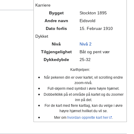
Karriere
Bygget
Stockton 1895
Andre navn
Eidsvold
Dato forlis
15. Februar 1910
Dykket
Nivå
Nivå 2
Tilgjengelighet
Båt og pent vær
Dykkedybde
25-32
Karthjelpen:
Når pekeren din er over kartet, vil scrolling endre
zoom-nivå.
Full-skjerm med symbol i øvre høyre hjørnet.
Dobbelklikk på et område på kartet og du zoomer
inn på det.
For de kart med flere kartlag, kan du velge i øvre
høyre hjørnet hvilket du vil se.
Mer om
hvordan opprette kart her
.