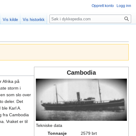
Opprett konto
Logg inn
Søk
Vis kilde
Vis historikk
Cambodia
 Afrika på
ste storm i
men som slo over
to deler. Det
ble Karl A.
ng fra Cambodia
. Vraket er til
Tekniske data
Tonnasje
2579 brt