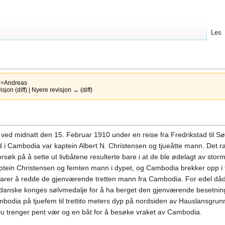
Les
v
>Andreas
jon (diff) | Nyere revisjon → (diff)
ed midnatt den 15. Februar 1910 under en reise fra Fredrikstad til Sør
i Cambodia var kaptein Albert N. Christensen og tjueåtte mann. Det ra
søk på å sette ut livbåtene resulterte bare i at de ble ødelagt av stor
kaptein Christensen og femten mann i dypet, og Cambodia brekker opp i 
klarer å redde de gjenværende tretten mann fra Cambodia. For edel dåd 
 danske konges sølvmedalje for å ha berget den gjenværende besetni
bodia på tjuefem til trettito meters dyp på nordsiden av Hauslansgrunna
. Du trenger pent vær og en båt for å besøke vraket av Cambodia.