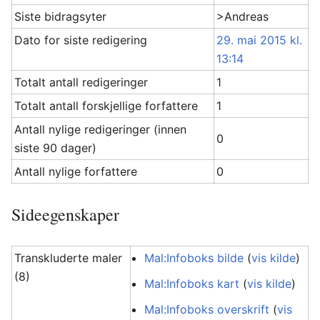
Siste bidragsyter
>Andreas
Dato for siste redigering
29. mai 2015 kl.
13:14
Totalt antall redigeringer
1
Totalt antall forskjellige forfattere
1
Antall nylige redigeringer (innen
0
siste 90 dager)
Antall nylige forfattere
0
Sideegenskaper
Transkluderte maler
Mal:Infoboks bilde
(
vis kilde
)
(8)
Mal:Infoboks kart
(
vis kilde
)
Mal:Infoboks overskrift
(
vis