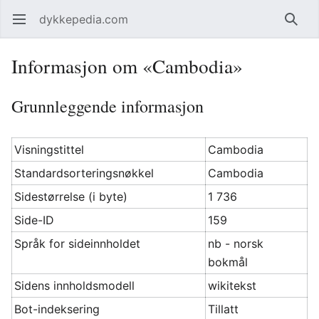
dykkepedia.com
Åpne hovedmenyen
Søk
Informasjon om «Cambodia»
Grunnleggende informasjon
Visningstittel
Cambodia
Standardsorteringsnøkkel
Cambodia
Sidestørrelse (i byte)
1 736
Side-ID
159
Språk for sideinnholdet
nb - norsk
bokmål
Sidens innholdsmodell
wikitekst
Bot-indeksering
Tillatt