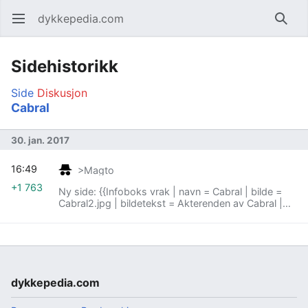
dykkepedia.com
Åpne hovedmenyen
Søk
Sidehistorikk
Side
Diskusjon
Cabral
30. jan. 2017
16:49
>Magto
+1 763
Ny side: {{Infoboks vrak | navn = Cabral | bilde =
Cabral2.jpg | bildetekst = Akterenden av Cabral |
type = Lastebåt | lengde = | bredde = | dybde = |
toppfart = | motor = | tonnasje = | d...
dykkepedia.com