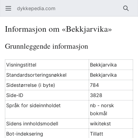
dykkepedia.com
Åpne hovedmenyen
Søk
Informasjon om «Bekkjarvika»
Grunnleggende informasjon
Visningstittel
Bekkjarvika
Standardsorteringsnøkkel
Bekkjarvika
Sidestørrelse (i byte)
784
Side-ID
3828
Språk for sideinnholdet
nb - norsk
bokmål
Sidens innholdsmodell
wikitekst
Bot-indeksering
Tillatt